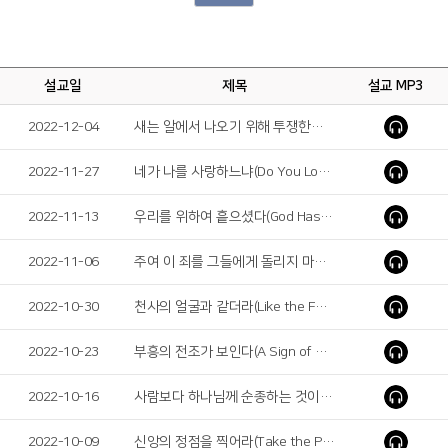
설교일
제목
설교 MP3
2022-12-04
새는 알에서 나오기 위해 투쟁한다(The Bird Fights Its Way out of the Egg)
2022-11-27
네가 나를 사랑하느냐(Do You Love Me?)
2022-11-13
우리를 위하여 흩으셨다(God Has Scattered Them for us)
2022-11-06
주여 이 죄를 그들에게 돌리지 마옵소서(Lord, Do Not Hold This Sin Against Them)
2022-10-30
천사의 얼굴과 같더라(Like the Face of an Angel)
2022-10-23
부흥의 전조가 보인다(A Sign of a Revival is seen)
2022-10-16
사람보다 하나님께 순종하는 것이 마땅하니라(We Must Obey God rather than Men!)
2022-10-09
신앙의 정점을 찍어라(Take the Pinnacle of Your Faith)