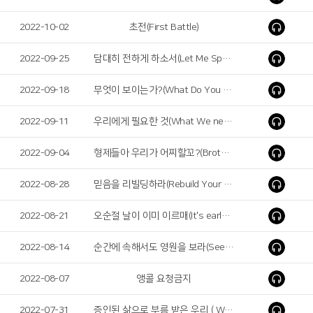
2022-10-02
초전(First Battle)
2022-09-25
담대히 전하게 하소서(Let Me Speak the Word of Lord with Great Boldness)
2022-09-18
무엇이 보이는가?(What Do You See?)
2022-09-11
우리에게 필요한 것(What We need)
2022-09-04
형제들아 우리가 어찌할꼬?(Brothers, What Shall We Do?)
2022-08-28
믿음을 리빌딩하라(Rebuild Your faith)
2022-08-21
오순절 날이 이미 이르매(It's early on Pentecost)
2022-08-14
순간에 속해서도 영원을 보라(See Eternity even in the Moment)
2022-08-07
앵콜 요청금지
2022-07-31
증인된 삶으로 부름 받은 우리 ( We, Who Were Called as Witnesses )