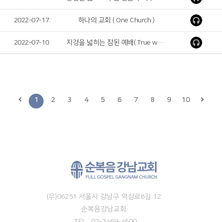
2022-07-17
하나의 교회 ( One Church )
2022-07-10
지경을 넓히는 참된 예배( True worship of expanding the land )
1
2
3
4
5
6
7
8
9
10
(우)06251 서울시 강남구 역삼로8길 12
순복음강남교회
TEL : 02-3469-4600