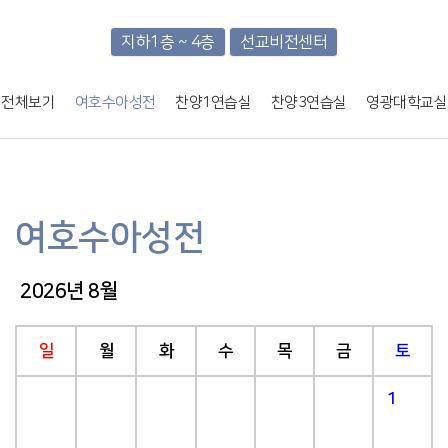
지하1층 ~ 4층
선교비전센터
전체보기
여호수아성전
찬양1연습실
찬양3연습실
영광대학교실
여호수아성전
2026년 8월
일
월
화
수
목
금
토
1