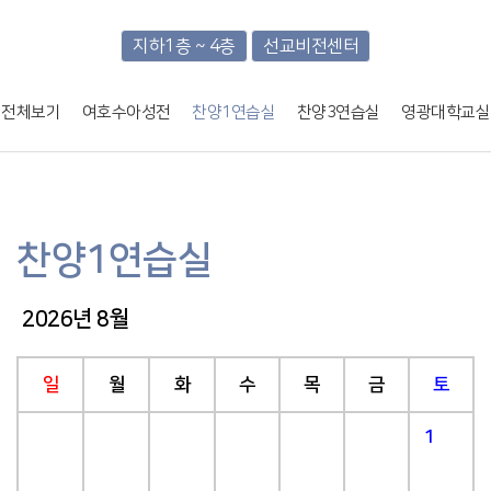
지하1층 ~ 4층
선교비전센터
전체보기
여호수아성전
찬양1연습실
찬양3연습실
영광대학교실
찬양1연습실
2026년 8월
일
월
화
수
목
금
토
1