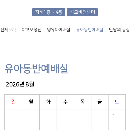
지하1층 ~ 4층
선교비전센터
전체보기
야고보성전
영유아예배실
유아동반예배실
만남의 광장
유아동반예배실
2026년 8월
일
월
화
수
목
금
토
1